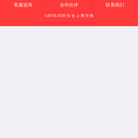
beats365(中国区)唯一官方网站-2026 World Cup
Copyright © 2021
版权所有
粤ICP备2021016585号
联系人：唐先生
手机：18665163597
电话：0769-82858206
邮箱：tay.tang@Iianyizn.com
地址：广东省东莞市长安镇上朗路53号301室
关于我们
产品中心
新闻资讯
联系我们
电子玩具自动组装线
公司新闻
在线留言
汽车连接器自动组装
行业动态
线
我们的服务
常见问题
3C行业自动组装线
医疗器械自动组装线