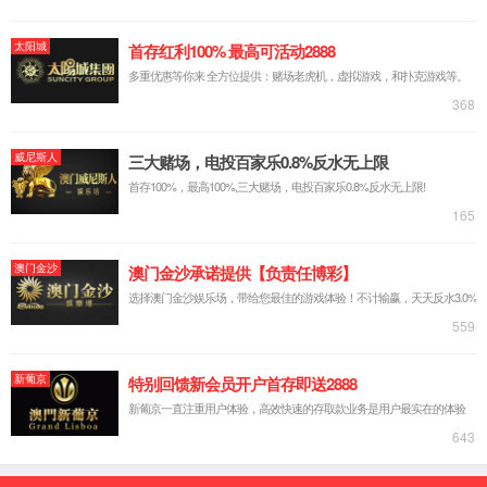
设备
设备
最新新闻
beats365(中国区)唯一官方网站-2026 World Cup【2026
2026-02-09
浅谈O型密封圈自动装配设备定制的设计
2025-10-13
beats365唯一官方网站公司2025年国庆节、中秋节--双节放
2025-09-30
浅谈：金属配件自动化组装生产线的设计目
2025-09-16
止液调节器自动化组装设备的设计目的和
2025-09-10
浅谈：水龙头产品从配件通过自动化设备装
2025-08-01
浅谈：浸润型非标自动化设备的应用范围以
2025-08-01
浅谈：对接工装组装机器设备的应用范围，优
2025-07-29
浅谈：3c消费类电子的非标自动化设备的介
2025-07-29
浅述非标自动化设备组装实战指南
2025-07-21