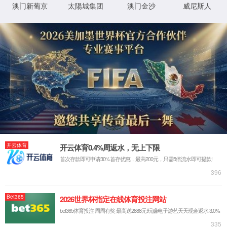
放假时间：2月11日-2月26 日（正月初十开工）正常上班
感谢支持与信任，祝大家新春快乐 ，阖家安康 ！
2026年02月09日
上一篇：
beats365唯一官方网站公司2025年国庆节、中秋节--双节放假
通知
下一篇：
返回列表
最新产品
HSD汽车高速连接器自动化组
HSD 4PIN汽车连接器自动组装
装设备
设备
我想咨询自动化装配机
我想咨询自动化生产线
FAKRA04高速连接器自动组装
FAKRA12汽车连接器自动组装