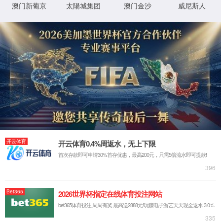
中秋国庆将至，根据国家规定结合我司实际情况，具体放假
安排如下:
9月29日-10月2日放假调休共4天其中9月30日与10月3进行调
班10月3日(星期二)正常上班。
提前祝：广大新老客户、供应商、公司同事，大家中秋国庆
双节快乐！家国安康！月满人间！
beats365(中国区)唯一官方网站-2026 World Cup
2023年09月26日
上一篇：
东莞beats365唯一官方网站2023年端午节放假通知
下一篇：
东莞beats365唯一官方网站设备公司2024年元旦节日放假通知