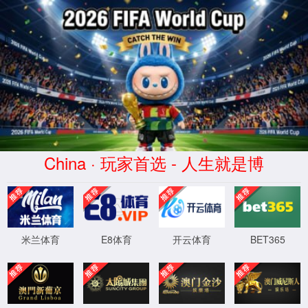
中秋国庆将至，根据国家规定结合我司实际情况，具体放假安排如下:
9月29日-10月2日放假调休共4天其中9月30日与10月3进行调班10月3日(星期二)正常上
班。
提前祝：广大新老客户、供应商、公司同事，大家中秋国庆双节快乐！家国安康！月
满人间！" />
栏目菜单
东莞beats365唯一官方网站设备公
司中秋、国庆放假通知
所属分类：公司新闻
点击次数：3362
发布日期：2023-09-26 11:11:08
尊敬的广大新老客户、供应商、公司同事: